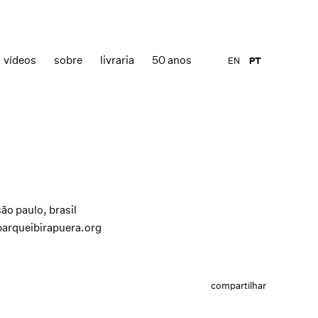
vídeos
sobre
livraria
50 anos
EN
PT
são paulo, brasil
parqueibirapuera.org
compartilhar