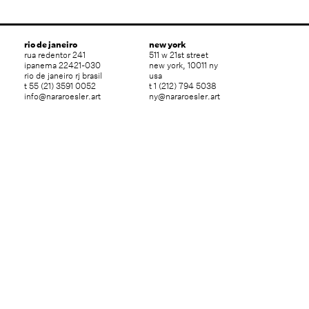
rio de janeiro
new york
rua redentor 241
511 w 21st street
ipanema 22421-030
new york, 10011 ny
rio de janeiro rj brasil
usa
t 55 (21) 3591 0052
t 1 (212) 794 5038
info@nararoesler.art
ny@nararoesler.art