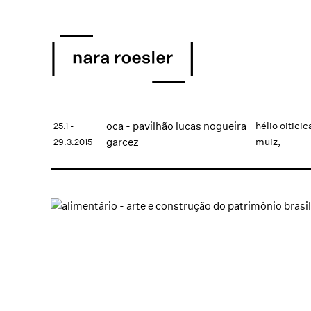
oca - pavilhão lucas nogueira
hélio oiticic
25.1 -
garcez
muiz,
29.3.2015