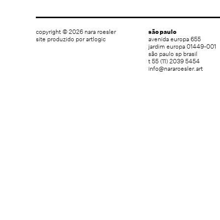
copyright © 2026 nara roesler
são paulo
site produzido por artlogic
avenida europa 655
jardim europa 01449-001
são paulo sp brasil
t 55 (11) 2039 5454
info@nararoesler.art