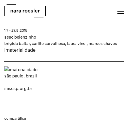
EN
PT
1.7 - 27.9.2015
sesc belenzinho
brígida baltar
,
carlito carvalhosa
,
laura vinci
,
marcos chaves
imaterialidade
são paulo, brazil
sescsp.org.br
compartilhar