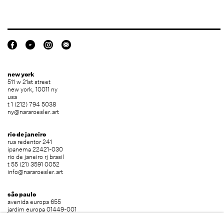
new york
511 w 21st street
new york, 10011 ny
usa
t 1 (212) 794 5038
ny@nararoesler.art
rio de janeiro
rua redentor 241
ipanema 22421-030
rio de janeiro rj brasil
t 55 (21) 3591 0052
info@nararoesler.art
são paulo
avenida europa 655
jardim europa 01449-001
são paulo sp brasil