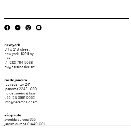
new york
511 w 21st street
new york, 10011 ny
usa
t 1 (212) 794 5038
ny@nararoesler.art
rio de janeiro
rua redentor 241
ipanema 22421-030
rio de janeiro rj brasil
t 55 (21) 3591 0052
info@nararoesler.art
são paulo
avenida europa 655
jardim europa 01449-001
são paulo sp brasil