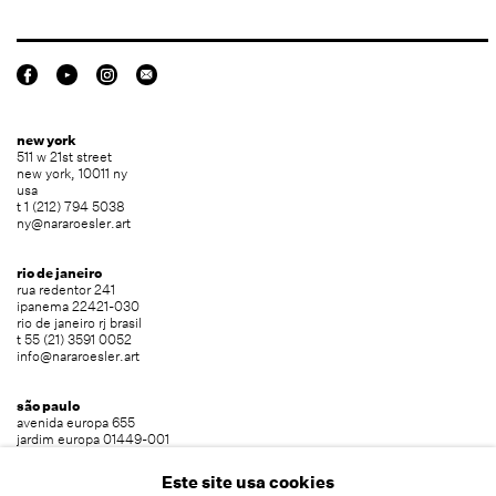
new york
511 w 21st street
new york, 10011 ny
usa
t 1 (212) 794 5038
ny@nararoesler.art
rio de janeiro
rua redentor 241
ipanema 22421-030
rio de janeiro rj brasil
t 55 (21) 3591 0052
info@nararoesler.art
são paulo
avenida europa 655
jardim europa 01449-001
são paulo sp brasil
t 55 (11) 2039 5454
Este site usa cookies
info@nararoesler.art