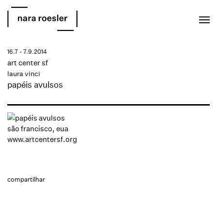
EN
PT
16.7 - 7.9.2014
art center sf
laura vinci
papéis avulsos
são francisco, eua
www.artcentersf.org
compartilhar