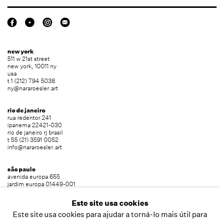
new york
511 w 21st street
new york, 10011 ny
usa
t 1 (212) 794 5038
ny@nararoesler.art
rio de janeiro
rua redentor 241
ipanema 22421-030
rio de janeiro rj brasil
t 55 (21) 3591 0052
info@nararoesler.art
são paulo
avenida europa 655
jardim europa 01449-001
são paulo sp brasil
t 55 (11) 2039 5454
Este site usa cookies
info@nararoesler.art
Este site usa cookies para ajudar a torná-lo mais útil para