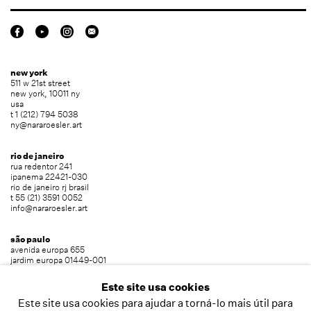
new york
511 w 21st street
new york, 10011 ny
usa
t 1 (212) 794 5038
ny@nararoesler.art
rio de janeiro
rua redentor 241
ipanema 22421-030
rio de janeiro rj brasil
t 55 (21) 3591 0052
info@nararoesler.art
são paulo
avenida europa 655
jardim europa 01449-001
são paulo sp brasil
t 55 (11) 2039 5454
Este site usa cookies
info@nararoesler.art
Este site usa cookies para ajudar a torná-lo mais útil para