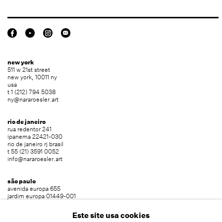
new york
511 w 21st street
new york, 10011 ny
usa
t 1 (212) 794 5038
ny@nararoesler.art
rio de janeiro
rua redentor 241
ipanema 22421-030
rio de janeiro rj brasil
t 55 (21) 3591 0052
info@nararoesler.art
são paulo
avenida europa 655
jardim europa 01449-001
são paulo sp brasil
t 55 (11) 2039 5454
Este site usa cookies
info@nararoesler.art