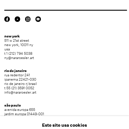
new york
511 w 21st street
new york, 10011 ny
usa
t 1 (212) 794 5038
ny@nararoesler.art
rio de janeiro
rua redentor 241
ipanema 22421-030
rio de janeiro rj brasil
t 55 (21) 3591 0052
info@nararoesler.art
são paulo
avenida europa 655
jardim europa 01449-001
são paulo sp brasil
t 55 (11) 2039 5454
Este site usa cookies
info@nararoesler.art