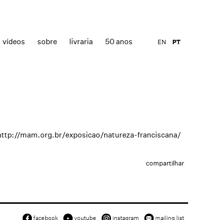
vídeos
sobre
livraria
50 anos
EN
PT
http://mam.org.br/exposicao/natureza-franciscana/
compartilhar
facebook
youtube
instagram
mailing list