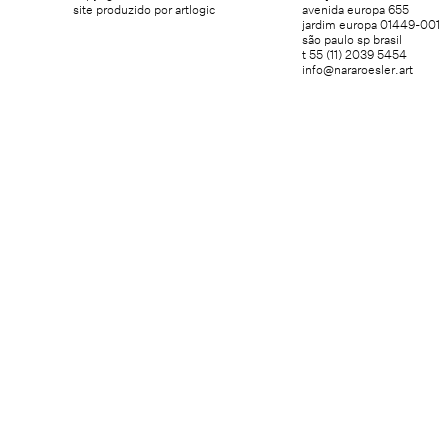
site produzido por artlogic
avenida europa 655
jardim europa 01449-001
são paulo sp brasil
t 55 (11) 2039 5454
info@nararoesler.art