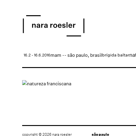
na
mam -- são paulo, brasil
brígida baltar
16.2 - 16.6.2016
copyright © 2026 nara roesler
são paulo