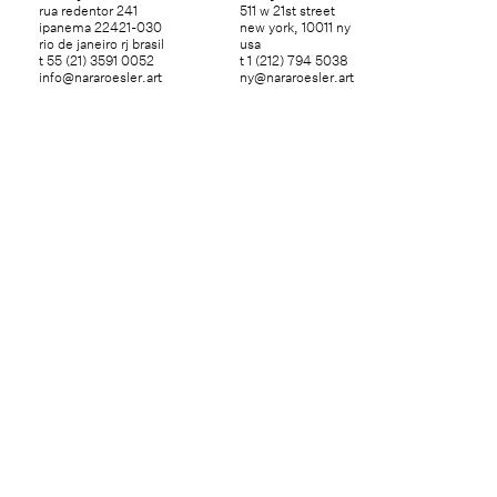
rua redentor 241
511 w 21st street
ipanema 22421-030
new york, 10011 ny
rio de janeiro rj brasil
usa
t 55 (21) 3591 0052
t 1 (212) 794 5038
info@nararoesler.art
ny@nararoesler.art