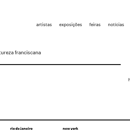
artistas
exposições
feiras
notícias
tureza franciscana
rio de janeiro
new york