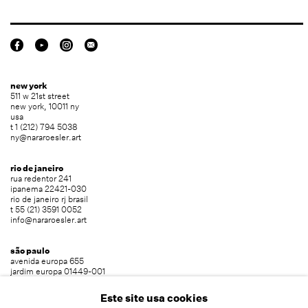
new york
511 w 21st street
new york, 10011 ny
usa
t 1 (212) 794 5038
ny@nararoesler.art
rio de janeiro
rua redentor 241
ipanema 22421-030
rio de janeiro rj brasil
t 55 (21) 3591 0052
info@nararoesler.art
são paulo
avenida europa 655
jardim europa 01449-001
são paulo sp brasil
t 55 (11) 2039 5454
Este site usa cookies
info@nararoesler.art