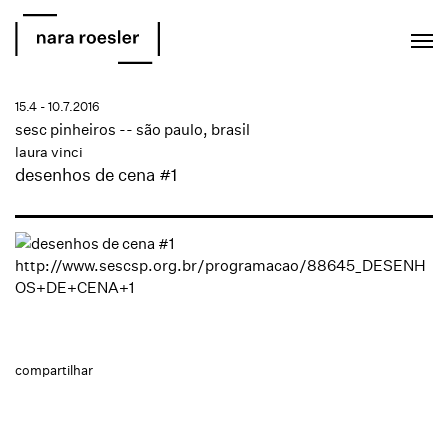
EN
PT
15.4 - 10.7.2016
sesc pinheiros -- são paulo, brasil
laura vinci
desenhos de cena #1
http://www.sescsp.org.br/programacao/88645_DESENH
OS+DE+CENA+1
compartilhar