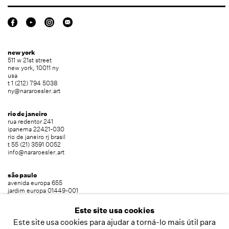
new york
511 w 21st street
new york, 10011 ny
usa
t 1 (212) 794 5038
ny@nararoesler.art
rio de janeiro
rua redentor 241
ipanema 22421-030
rio de janeiro rj brasil
t 55 (21) 3591 0052
info@nararoesler.art
são paulo
avenida europa 655
jardim europa 01449-001
são paulo sp brasil
t 55 (11) 2039 5454
Este site usa cookies
info@nararoesler.art
Este site usa cookies para ajudar a torná-lo mais útil para