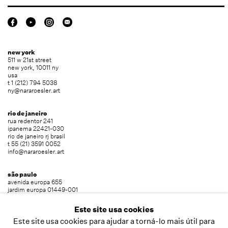
new york
511 w 21st street
new york, 10011 ny
usa
t 1 (212) 794 5038
ny@nararoesler.art
rio de janeiro
rua redentor 241
ipanema 22421-030
rio de janeiro rj brasil
t 55 (21) 3591 0052
info@nararoesler.art
são paulo
avenida europa 655
jardim europa 01449-001
são paulo sp brasil
t 55 (11) 2039 5454
Este site usa cookies
info@nararoesler.art
Este site usa cookies para ajudar a torná-lo mais útil para