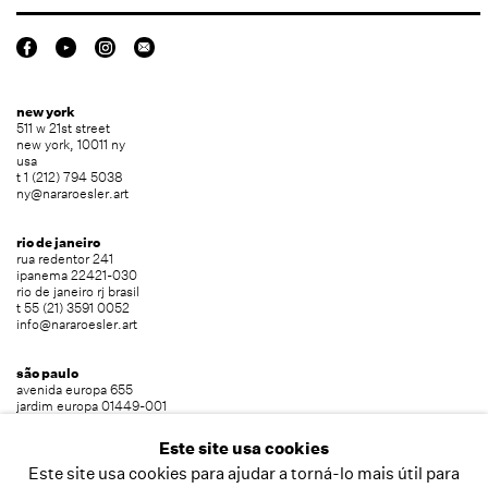
new york
511 w 21st street
new york, 10011 ny
usa
t 1 (212) 794 5038
ny@nararoesler.art
rio de janeiro
rua redentor 241
ipanema 22421-030
rio de janeiro rj brasil
t 55 (21) 3591 0052
info@nararoesler.art
são paulo
avenida europa 655
jardim europa 01449-001
são paulo sp brasil
t 55 (11) 2039 5454
Este site usa cookies
info@nararoesler.art
Este site usa cookies para ajudar a torná-lo mais útil para