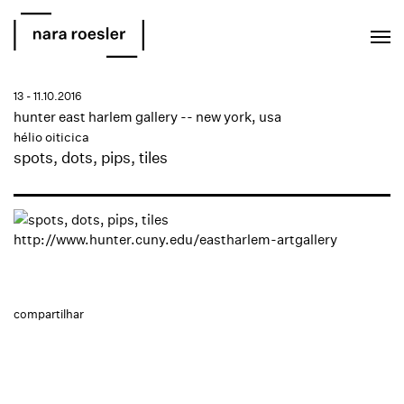
EN
PT
13 - 11.10.2016
hunter east harlem gallery -- new york, usa
hélio oiticica
spots, dots, pips, tiles
http://www.hunter.cuny.edu/eastharlem-artgallery
compartilhar