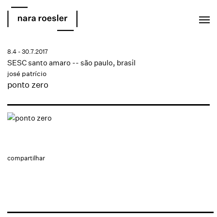
EN
PT
8.4 - 30.7.2017
SESC santo amaro -- são paulo, brasil
josé patrício
ponto zero
compartilhar