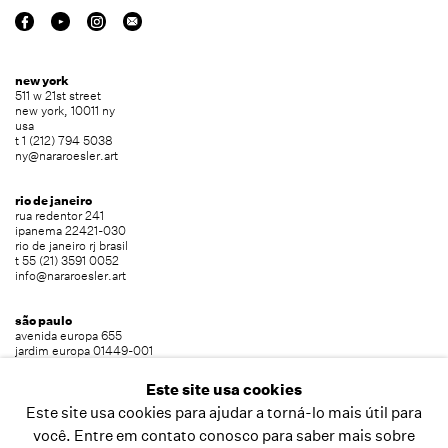
new york
511 w 21st street
new york, 10011 ny
usa
t 1 (212) 794 5038
ny@nararoesler.art
rio de janeiro
rua redentor 241
ipanema 22421-030
rio de janeiro rj brasil
t 55 (21) 3591 0052
info@nararoesler.art
são paulo
avenida europa 655
jardim europa 01449-001
são paulo sp brasil
t 55 (11) 2039 5454
Este site usa cookies
info@nararoesler.art
Este site usa cookies para ajudar a torná-lo mais útil para
você. Entre em contato conosco para saber mais sobre