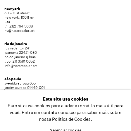
new york
511 w 21st street
new york, 10011 ny
usa
t 1 (212) 794 5038
ny@nararoesler.art
rio de janeiro
rua redentor 241
ipanema 22421-030
rio de janeiro rj brasil
t 55 (21) 3591 0052
info@nararoesler.art
são paulo
avenida europa 655
jardim europa 01449-001
são paulo sp brasil
t 55 (11) 2039 5454
Este site usa cookies
info@nararoesler.art
Este site usa cookies para ajudar a torná-lo mais útil para
você. Entre em contato conosco para saber mais sobre
nossa Política de Cookies.
copyright © 2026 nara roesler
site produzido por artlogic
Gerenciar cookies