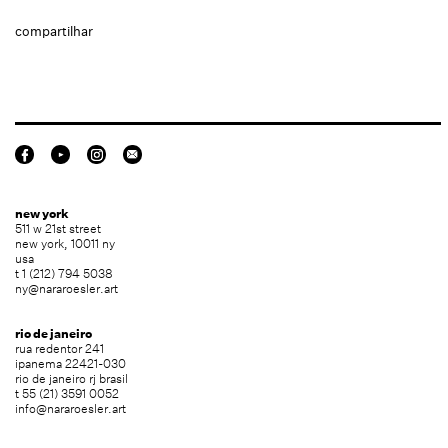
compartilhar
new york
511 w 21st street
new york, 10011 ny
usa
t 1 (212) 794 5038
ny@nararoesler.art
rio de janeiro
rua redentor 241
ipanema 22421-030
rio de janeiro rj brasil
t 55 (21) 3591 0052
info@nararoesler.art