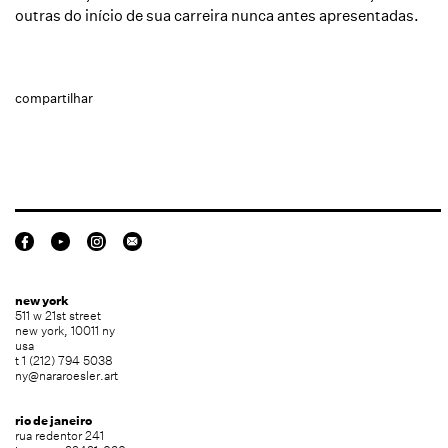
outras do início de sua carreira nunca antes apresentadas.
compartilhar
new york
511 w 21st street
new york, 10011 ny
usa
t 1 (212) 794 5038
ny@nararoesler.art
rio de janeiro
rua redentor 241