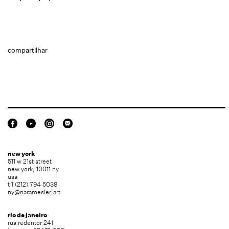
compartilhar
new york
511 w 21st street
new york, 10011 ny
usa
t 1 (212) 794 5038
ny@nararoesler.art
rio de janeiro
rua redentor 241