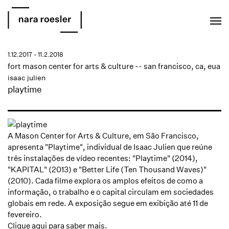
EN
PT
1.12.2017 - 11.2.2018
fort mason center for arts & culture -- san francisco, ca, eua
isaac julien
playtime
A Mason Center for Arts & Culture, em São Francisco,
apresenta "Playtime", individual de
I
saac Julien
que reúne
três instalações de vídeo recentes: "Playtime" (2014),
"KAPITAL" (2013) e "Better Life (Ten Thousand Waves)"
(2010). Cada filme explora os amplos efeitos de como a
informação, o trabalho e o capital circulam em sociedades
globais em rede. A exposição segue em exibição até 11 de
fevereiro.
Clique aqui
para saber mais.