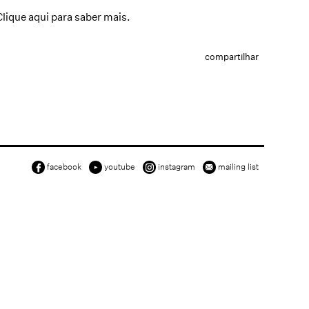
Clique aqui
para saber mais.
compartilhar
facebook
youtube
instagram
mailing list