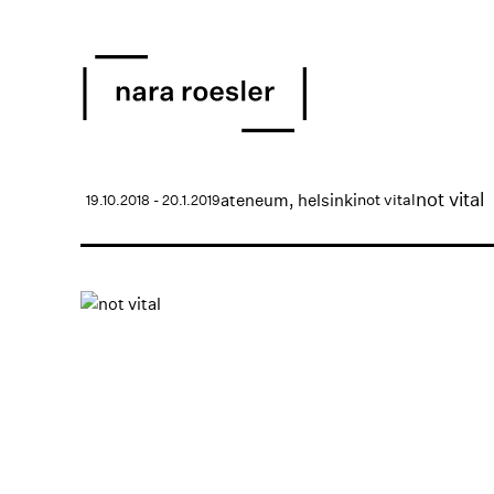
not vital
ateneum, helsinki
not vital
19.10.2018 - 20.1.2019