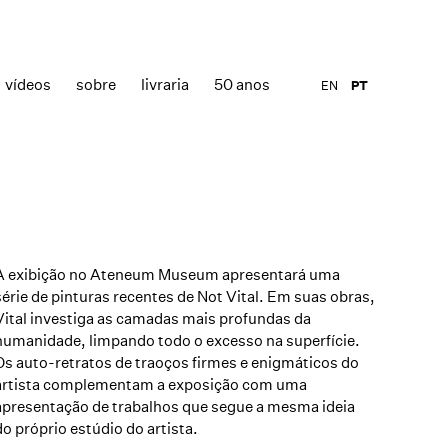
vídeos
sobre
livraria
50 anos
EN
PT
A exibição no Ateneum Museum apresentará uma
série de pinturas recentes de Not Vital. Em suas obras,
Vital investiga as camadas mais profundas da
humanidade, limpando todo o excesso na superfície.
Os auto-retratos de traoços firmes e enigmáticos do
artista complementam a exposição com uma
apresentação de trabalhos que segue a mesma ideia
do próprio estúdio do artista.