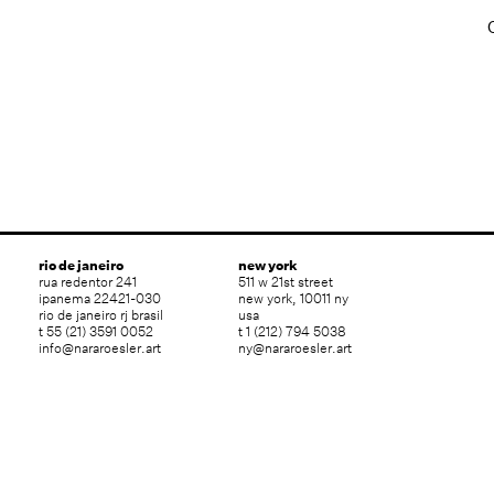
rio de janeiro
new york
rua redentor 241
511 w 21st street
ipanema 22421-030
new york, 10011 ny
rio de janeiro rj brasil
usa
t 55 (21) 3591 0052
t 1 (212) 794 5038
info@nararoesler.art
ny@nararoesler.art