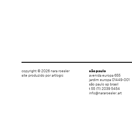
copyright © 2026 nara roesler
são paulo
site produzido por artlogic
avenida europa 655
jardim europa 01449-001
são paulo sp brasil
t 55 (11) 2039 5454
info@nararoesler.art