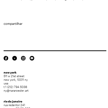
compartilhar
new york
511 w 21st street
new york, 10011 ny
usa
t 1 (212) 794 5038
ny@nararoesler.art
rio de janeiro
rua redentor 241