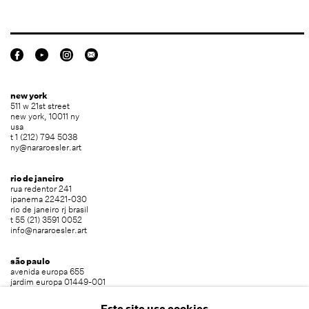
new york
511 w 21st street
new york, 10011 ny
usa
t 1 (212) 794 5038
ny@nararoesler.art
rio de janeiro
rua redentor 241
ipanema 22421-030
rio de janeiro rj brasil
t 55 (21) 3591 0052
info@nararoesler.art
são paulo
avenida europa 655
jardim europa 01449-001
são paulo sp brasil
t 55 (11) 2039 5454
Este site usa cookies