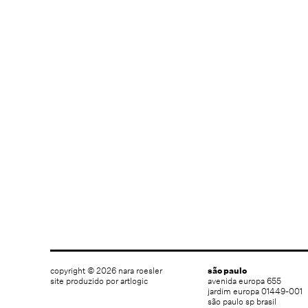
copyright © 2026 nara roesler
são paulo
site produzido por artlogic
avenida europa 655
jardim europa 01449-001
são paulo sp brasil