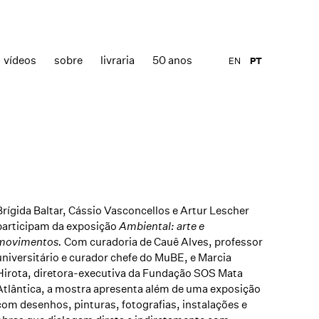
vídeos
sobre
livraria
50 anos
EN
PT
Brígida Baltar, Cássio Vasconcellos e Artur Lescher
participam da exposição
Ambiental: arte e
movimentos.
Com curadoria de Cauê Alves, professor
universitário e curador chefe do MuBE, e Marcia
Hirota, diretora-executiva da Fundação SOS Mata
Atlântica, a mostra apresenta além de uma exposição
com desenhos, pinturas, fotografias, instalações e