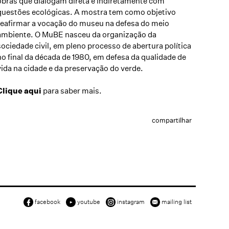
obras que dialogam direta e indiretamente com
questões ecológicas. A mostra tem como objetivo
reafirmar a vocação do museu na defesa do meio
ambiente. O MuBE nasceu da organização da
sociedade civil, em pleno processo de abertura política
no final da década de 1980, em defesa da qualidade de
vida na cidade e da preservação do verde.
Clique aqui
para saber mais.
compartilhar
facebook
youtube
instagram
mailing list