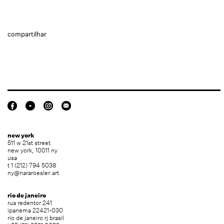
compartilhar
new york
511 w 21st street
new york, 10011 ny
usa
t 1 (212) 794 5038
ny@nararoesler.art
rio de janeiro
rua redentor 241
ipanema 22421-030
rio de janeiro rj brasil