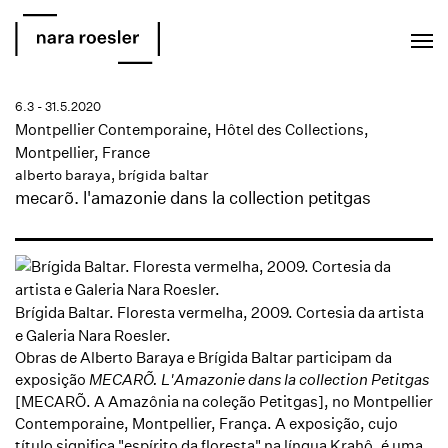
EN
PT
6.3 - 31.5.2020
Montpellier Contemporaine, Hôtel des Collections,
Montpellier, France
alberto baraya
,
brígida baltar
mecarõ. l'amazonie dans la collection petitgas
Brígida Baltar. Floresta vermelha, 2009. Cortesia da artista
e Galeria Nara Roesler.
Obras de Alberto Baraya e Brígida Baltar participam da
exposição
MECARÕ. L'Amazonie dans la collection Petitgas
[MECARÕ. A Amazônia na coleção Petitgas], no Montpellier
Contemporaine, Montpellier, França. A exposição, cujo
título significa "espírito da floresta" na língua Krahô, é uma