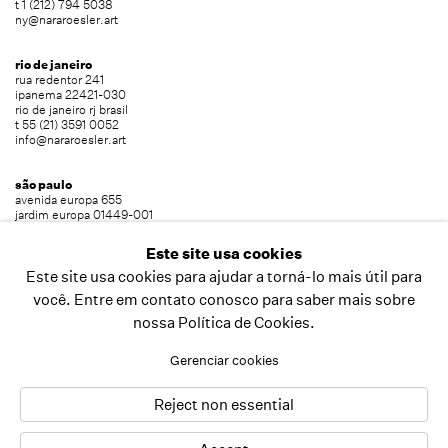
t 1 (212) 794 5038
ny@nararoesler.art
rio de janeiro
rua redentor 241
ipanema 22421-030
rio de janeiro rj brasil
t 55 (21) 3591 0052
info@nararoesler.art
são paulo
avenida europa 655
jardim europa 01449-001
são paulo sp brasil
t 55 (11) 2039 5454
Este site usa cookies
info@nararoesler.art
Este site usa cookies para ajudar a torná-lo mais útil para
você. Entre em contato conosco para saber mais sobre
nossa Política de Cookies.
copyright © 2026 nara roesler
site produzido por artlogic
Gerenciar cookies
Reject non essential