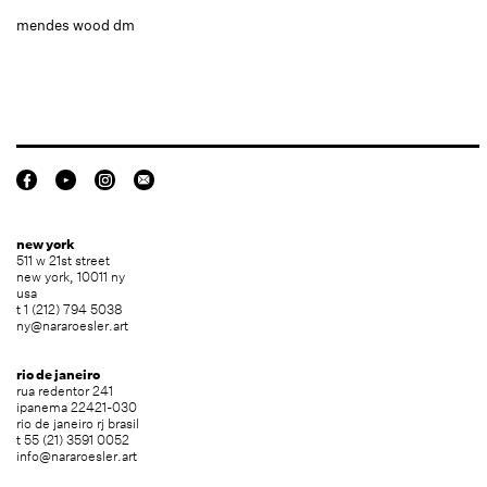
mendes wood dm
new york
511 w 21st street
new york, 10011 ny
usa
t 1 (212) 794 5038
ny@nararoesler.art
rio de janeiro
rua redentor 241
ipanema 22421-030
rio de janeiro rj brasil
t 55 (21) 3591 0052
info@nararoesler.art