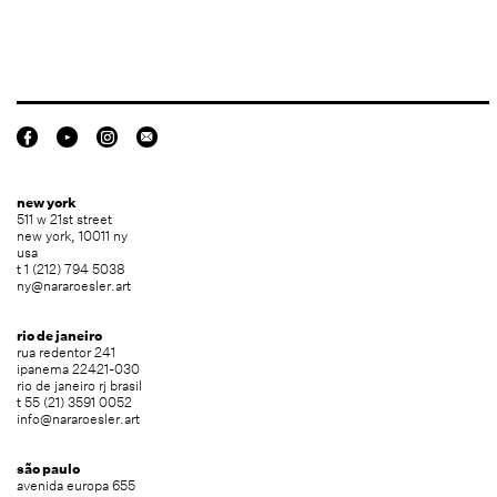
new york
511 w 21st street
new york, 10011 ny
usa
t 1 (212) 794 5038
ny@nararoesler.art
rio de janeiro
rua redentor 241
ipanema 22421-030
rio de janeiro rj brasil
t 55 (21) 3591 0052
info@nararoesler.art
são paulo
avenida europa 655