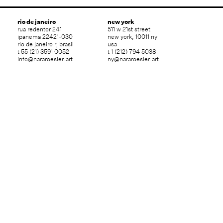
rio de janeiro
new york
rua redentor 241
511 w 21st street
ipanema 22421-030
new york, 10011 ny
rio de janeiro rj brasil
usa
t 55 (21) 3591 0052
t 1 (212) 794 5038
info@nararoesler.art
ny@nararoesler.art