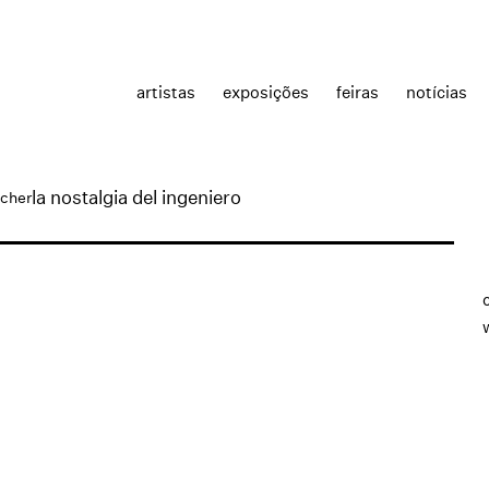
artistas
exposições
feiras
notícias
la nostalgia del ingeniero
scher