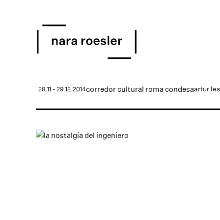
corredor cultural roma condesa
artur le
28.11 - 29.12.2014