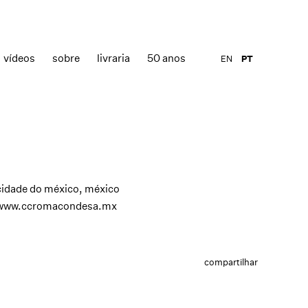
vídeos
sobre
livraria
50 anos
EN
PT
cidade do méxico, méxico
www.ccromacondesa.mx
compartilhar