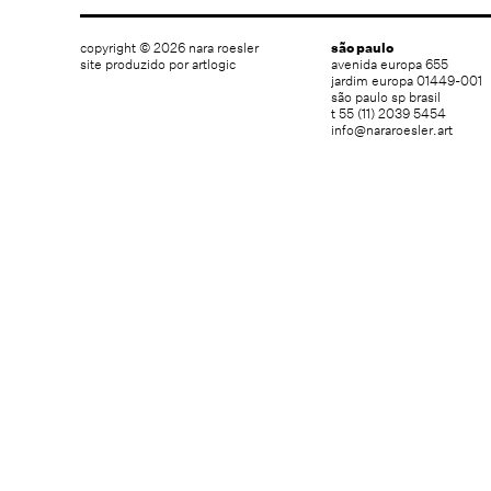
copyright © 2026 nara roesler
são paulo
site produzido por artlogic
avenida europa 655
jardim europa 01449-001
são paulo sp brasil
t 55 (11) 2039 5454
info@nararoesler.art