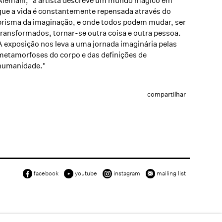
Alemani, "a artista descreve um mundo mágico em
que a vida é constantemente repensada através do
prisma da imaginação, e onde todos podem mudar, ser
transformados, tornar-se outra coisa e outra pessoa.
A exposição nos leva a uma jornada imaginária pelas
metamorfoses do corpo e das definições de
humanidade."
compartilhar
facebook
youtube
instagram
mailing list