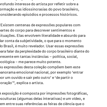
profundo interesse do artista por refletir sobre a
formação e as idiossincrasias do povo brasileiro,
considerando episódios e processos históricos.
“Existem centenas de expressões populares com
partes do corpo para descrever sentimentos e
situações. Elas envolvem literalidade e absurdo para
dar conta da subjetividade, o que para o momento
do Brasil, é muito revelador. Usar essas expressões
para falar da perplexidade do corpo brasileiro diante do
presente em tantas instâncias – política, social,
ecológica – me parece muito potente.
As expressões desta coleção compõem bem este
panorama emocional nacional, por exemplo ‘entrar
por um ouvido e sair pelo outro’ e ‘de partir o
coração'”, explica o artista.
A exposição é composta por impressões fotográficas,
esculturas (algumas delas interativas) e um vídeo, e
tem entre suas referências as feiras de ciência que o