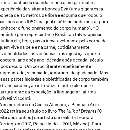
artista conheceu quando criança, em particular a
experiência de visitar a boneca Eva (uma gigantesca
boneca de 45 metros de fibra e espuma que rodou o
país nos anos 1980, na qual o público podia entrar para
conhecer o funcionamento do corpo humano). “O
caminho para representar o Brasil, ou talvez apenas
aludir a ele, hoje, passa inevitavelmente pelo corpo de
quem vive na pele e na carne, cotidianamente,
as dificuldades, as violências e as injustiças que se
repetem, ano após ano, década após década, século
após século. Um corpo literal e repetidamente
fragmentado, silenciado, ignorado, despedaçado. Mas
essas partes isoladas e objetificadas de corpo também
o transcendem, ao introduzir o outro elemento
estruturante da exposição: a linguagem”, afirma
Crivelli Visconti.
Com curadoria de Cecilia Alemani, a Biennale Arte
2022 retira seu título do livro
The Milk of Dreams
[O
leite dos sonhos] da artista surrealista Leonora
Carrington (1917, Reino Unido – 2011, México). Para