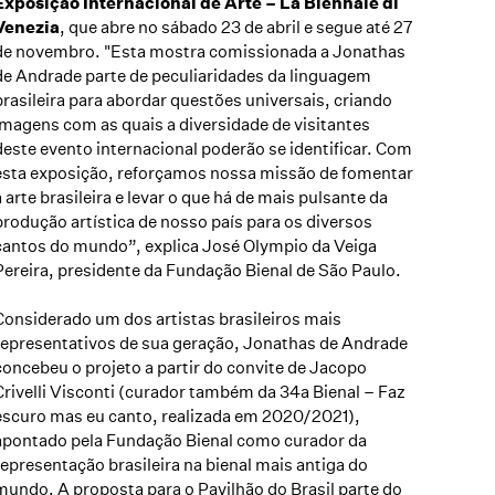
Exposição Internacional de Arte – La Biennale di
Venezia
, que abre no sábado 23 de abril e segue até 27
de novembro. "Esta mostra comissionada a Jonathas
de Andrade parte de peculiaridades da linguagem
brasileira para abordar questões universais, criando
imagens com as quais a diversidade de visitantes
deste evento internacional poderão se identificar. Com
esta exposição, reforçamos nossa missão de fomentar
a arte brasileira e levar o que há de mais pulsante da
produção artística de nosso país para os diversos
cantos do mundo”, explica José Olympio da Veiga
Pereira, presidente da Fundação Bienal de São Paulo.
Considerado um dos artistas brasileiros mais
representativos de sua geração, Jonathas de Andrade
concebeu o projeto a partir do convite de Jacopo
Crivelli Visconti (curador também da 34a Bienal – Faz
escuro mas eu canto, realizada em 2020/2021),
apontado pela Fundação Bienal como curador da
representação brasileira na bienal mais antiga do
mundo. A proposta para o Pavilhão do Brasil parte do