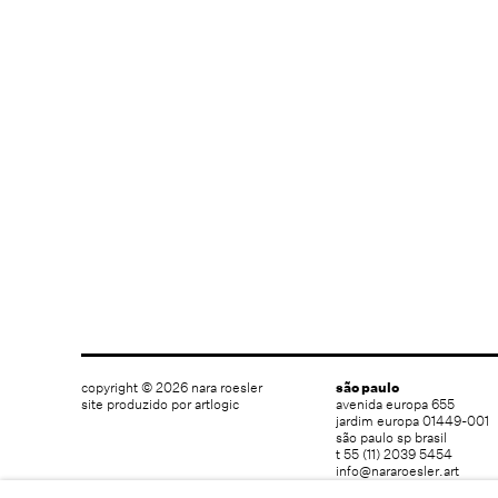
copyright © 2026 nara roesler
são paulo
site produzido por artlogic
avenida europa 655
jardim europa 01449-001
são paulo sp brasil
t 55 (11) 2039 5454
info@nararoesler.art