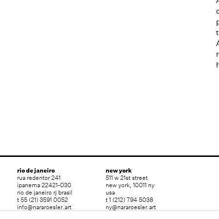
rio de janeiro
new york
rua redentor 241
511 w 21st street
ipanema 22421-030
new york, 10011 ny
rio de janeiro rj brasil
usa
t 55 (21) 3591 0052
t 1 (212) 794 5038
info@nararoesler.art
ny@nararoesler.art