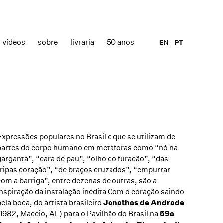
vídeos
sobre
livraria
50 anos
EN
PT
Expressões populares no Brasil e que se utilizam de
partes do corpo humano em metáforas como “nó na
garganta”, “cara de pau”, “olho do furacão”, “das
tripas coração”, “de braços cruzados”, “empurrar
com a barriga”, entre dezenas de outras, são a
inspiração da instalação inédita Com o coração saindo
pela boca, do artista brasileiro
Jonathas de Andrade
(1982, Maceió, AL) para o Pavilhão do Brasil na
59a