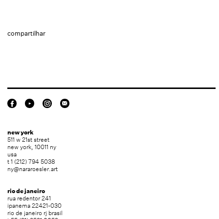
compartilhar
new york
511 w 21st street
new york, 10011 ny
usa
t 1 (212) 794 5038
ny@nararoesler.art
rio de janeiro
rua redentor 241
ipanema 22421-030
rio de janeiro rj brasil