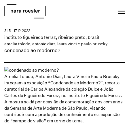
EN
PT
31.5 - 17.12.2022
instituto figueiredo ferraz, ribeirão preto, brasil
amelia toledo
,
antonio dias
, laura vinci e paulo bruscky
condenado ao moderno?
Amelia Toledo, Antonio Dias, Laura Vinci e Paulo Bruscky
integram
a exposição “
Condenado ao Moderno?”
, recorte
curatorial de Carlos Alexandre da coleção
Dulce e João
Carlos de Figueiredo Ferraz,
no Instituto Figueiredo Ferraz.
A mostra se dá
p
or ocasião da comemoração dos cem anos
da Semana de Arte Moderna de São Paulo, visando
contribuir com a produção de conhecimento e a expansão
do “campo de visão” em torno do tema.