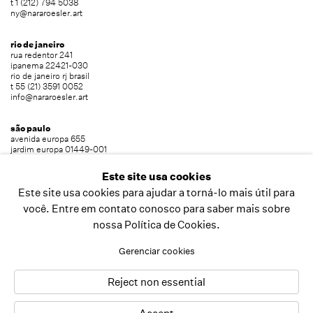
t 1 (212) 794 5038
ny@nararoesler.art
rio de janeiro
rua redentor 241
ipanema 22421-030
rio de janeiro rj brasil
t 55 (21) 3591 0052
info@nararoesler.art
são paulo
avenida europa 655
jardim europa 01449-001
são paulo sp brasil
t 55 (11) 2039 5454
Este site usa cookies
info@nararoesler.art
Este site usa cookies para ajudar a torná-lo mais útil para
você. Entre em contato conosco para saber mais sobre
nossa Política de Cookies.
copyright © 2026 nara roesler
site produzido por artlogic
Gerenciar cookies
Reject non essential