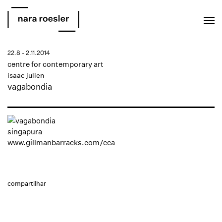
EN
PT
22.8 - 2.11.2014
centre for contemporary art
isaac julien
vagabondia
singapura
www.gillmanbarracks.com/cca
compartilhar