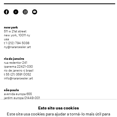
new york
511 w 21st street
new york, 10011 ny
usa
t 1 (212) 794 5038
ny@nararoesler.art
rio de janeiro
rua redentor 241
ipanema 22421-030
rio de janeiro rj brasil
t 55 (21) 3591 0052
info@nararoesler.art
são paulo
avenida europa 655
jardim europa 01449-001
são paulo sp brasil
t 55 (11) 2039 5454
Este site usa cookies
info@nararoesler.art
Este site usa cookies para ajudar a torná-lo mais útil para