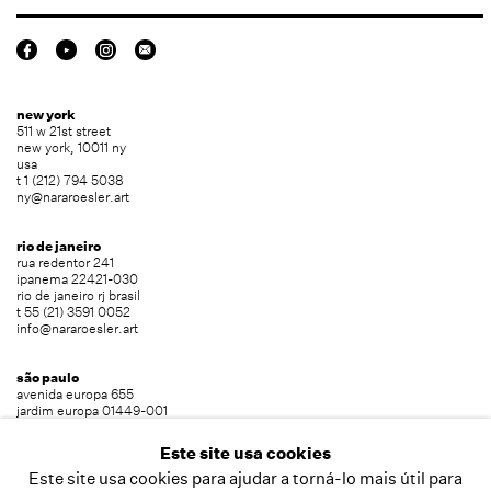
new york
511 w 21st street
new york, 10011 ny
usa
t 1 (212) 794 5038
ny@nararoesler.art
rio de janeiro
rua redentor 241
ipanema 22421-030
rio de janeiro rj brasil
t 55 (21) 3591 0052
info@nararoesler.art
são paulo
avenida europa 655
jardim europa 01449-001
são paulo sp brasil
t 55 (11) 2039 5454
Este site usa cookies
info@nararoesler.art
Este site usa cookies para ajudar a torná-lo mais útil para