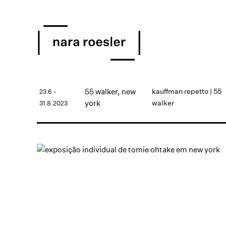
55 walker, new
kauffman repetto | 55
23.6 -
york
walker
31.8.2023