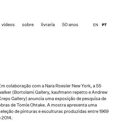
vídeos
sobre
livraria
50 anos
EN
PT
Em colaboração com a Nara Roesler New York, a 55
walker (Bortolami Gallery, kaufmann repetto e Andrew
Kreps Gallery) anuncia uma exposição de pesquisa de
obras de Tomie Ohtake. A mostra apresenta uma
seleção de pinturas e esculturas produzidas entre 1969
e 2014.