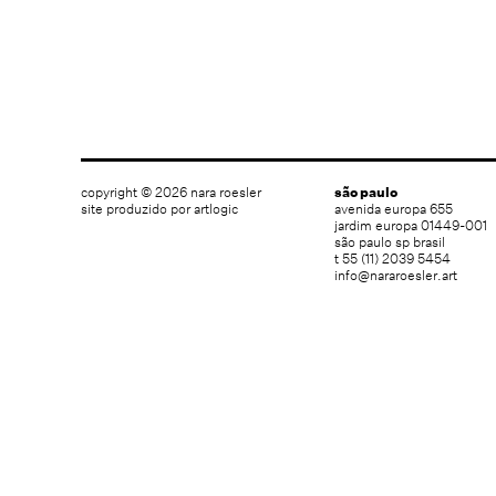
copyright © 2026 nara roesler
são paulo
site produzido por artlogic
avenida europa 655
jardim europa 01449-001
são paulo sp brasil
t 55 (11) 2039 5454
info@nararoesler.art