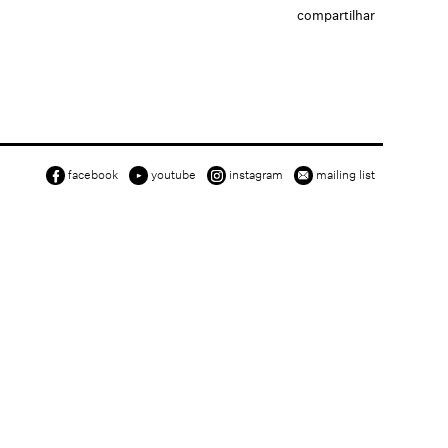
compartilhar
facebook
youtube
instagram
mailing list