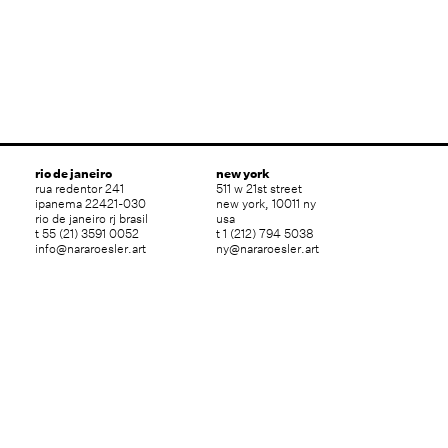
rio de janeiro
new york
rua redentor 241
511 w 21st street
ipanema 22421-030
new york, 10011 ny
rio de janeiro rj brasil
usa
t 55 (21) 3591 0052
t 1 (212) 794 5038
info@nararoesler.art
ny@nararoesler.art