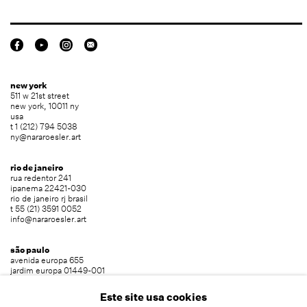
new york
511 w 21st street
new york, 10011 ny
usa
t 1 (212) 794 5038
ny@nararoesler.art
rio de janeiro
rua redentor 241
ipanema 22421-030
rio de janeiro rj brasil
t 55 (21) 3591 0052
info@nararoesler.art
são paulo
avenida europa 655
jardim europa 01449-001
são paulo sp brasil
t 55 (11) 2039 5454
Este site usa cookies
info@nararoesler.art