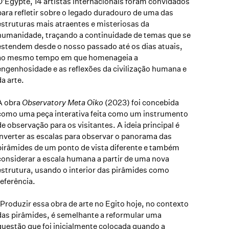
D'Egypte
, 14 artistas internacionais foram convidados
para refletir sobre o legado duradouro de uma das
estruturas mais atraentes e misteriosas da
humanidade, traçando a continuidade de temas que se
estendem desde o nosso passado até os dias atuais,
ao mesmo tempo em que homenageia a
engenhosidade e as reflexões da civilização humana e
da arte.
A obra
Observatory Meta Oiko
(2023) foi concebida
como uma peça interativa feita como um instrumento
de observação para os visitantes. A ideia principal é
inverter as escalas para observar o panorama das
pirâmides de um ponto de vista diferente e também
considerar a escala humana a partir de uma nova
estrutura, usando o interior das pirâmides como
referência.
"Produzir essa obra de arte no Egito hoje, no contexto
das pirâmides, é semelhante a reformular uma
questão que foi inicialmente colocada quando a