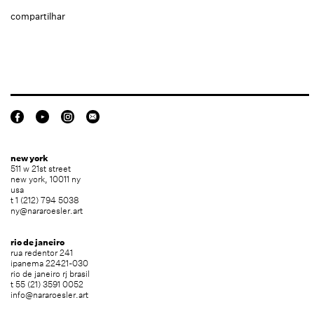
compartilhar
new york
511 w 21st street
new york, 10011 ny
usa
t 1 (212) 794 5038
ny@nararoesler.art
rio de janeiro
rua redentor 241
ipanema 22421-030
rio de janeiro rj brasil
t 55 (21) 3591 0052
info@nararoesler.art