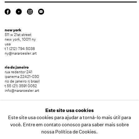
new york
511 w 21st street
new york, 10011 ny
usa
t 1 (212) 794 5038
ny@nararoesler.art
rio de janeiro
rua redentor 241
ipanema 22421-030
rio de janeiro rj brasil
t 55 (21) 3591 0052
info@nararoesler.art
são paulo
avenida europa 655
Este site usa cookies
jardim europa 01449-001
Este site usa cookies para ajudar a torná-lo mais útil para
são paulo sp brasil
t 55 (11) 2039 5454
você. Entre em contato conosco para saber mais sobre
info@nararoesler.art
nossa Política de Cookies.