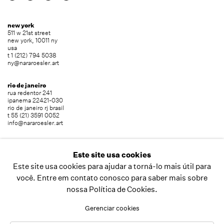
new york
511 w 21st street
new york, 10011 ny
usa
t 1 (212) 794 5038
ny@nararoesler.art
rio de janeiro
rua redentor 241
ipanema 22421-030
rio de janeiro rj brasil
t 55 (21) 3591 0052
info@nararoesler.art
são paulo
avenida europa 655
Este site usa cookies
jardim europa 01449-001
Este site usa cookies para ajudar a torná-lo mais útil para
são paulo sp brasil
t 55 (11) 2039 5454
você. Entre em contato conosco para saber mais sobre
info@nararoesler.art
nossa Política de Cookies.
Gerenciar cookies
copyright © 2026 nara roesler
site produzido por artlogic