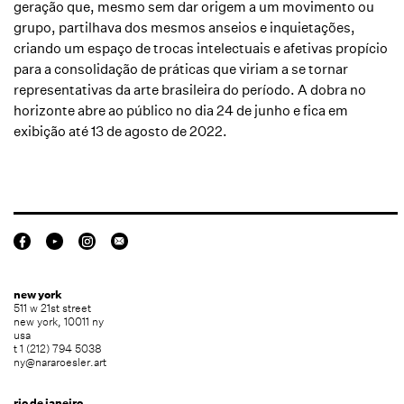
geração que, mesmo sem dar origem a um movimento ou
grupo, partilhava dos mesmos anseios e inquietações,
criando um espaço de trocas intelectuais e afetivas propício
para a consolidação de práticas que viriam a se tornar
representativas da arte brasileira do período.
A dobra no
horizonte
abre ao público no dia 24 de junho e fica em
exibição até 13 de agosto de 2022.
new york
511 w 21st street
new york, 10011 ny
usa
t 1 (212) 794 5038
ny@nararoesler.art
rio de janeiro