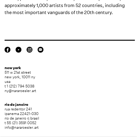
approximately 1,000 artists from 52 countries, including
the most important vanguards of the 20th century.
new york
511 w 21st street
new york, 10011 ny
usa
t 1 (212) 794 5038
ny@nararoesler.art
rio de janeiro
rua redentor 241
ipanema 22421-030
rio de janeiro rj brasil
t 55 (21) 3591 0052
info@nararoesler.art