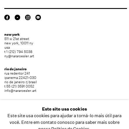
new york
511 w 21st street
new york, 10011 ny
usa
t 1 (212) 794 5038
ny@nararoesler.art
rio de janeiro
rua redentor 241
ipanema 22421-030
rio de janeiro rj brasil
t 55 (21) 3591 0052
info@nararoesler.art
são paulo
avenida europa 655
Este site usa cookies
jardim europa 01449-001
Este site usa cookies para ajudar a torná-lo mais útil para
são paulo sp brasil
t 55 (11) 2039 5454
você. Entre em contato conosco para saber mais sobre
info@nararoesler.art
nossa Política de Cookies.