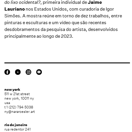
do lixo ocidental?
, primeira individual de
Jaime
Lauriano
nos Estados Unidos, com curadoria de Igor
Simões. A mostra reúne em torno de dez trabalhos, entre
pinturas e esculturas e um vídeo que são recentes
desdobramentos da pesquisa do artista, desenvolvidos
principalmente ao longo de 2023.
new york
511 w 21st street
new york, 10011 ny
usa
t 1 (212) 794 5038
ny@nararoesler.art
rio de janeiro
rua redentor 241