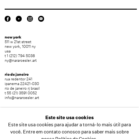
new york
511 w 21st street
new york, 10011 ny
usa
t 1 (212) 794 5038
ny@nararoesler.art
rio de janeiro
rua redentor 241
ipanema 22421-030
rio de janeiro rj brasil
t 55 (21) 3591 0052
info@nararoesler.art
são paulo
avenida europa 655
Este site usa cookies
jardim europa 01449-001
Este site usa cookies para ajudar a torná-lo mais útil para
são paulo sp brasil
t 55 (11) 2039 5454
você. Entre em contato conosco para saber mais sobre
info@nararoesler.art
nossa Política de Cookies.