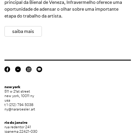
principal da Bienal de Veneza, Infravermelho oferece uma
oportunidade de adensar o olhar sobre uma importante
etapa do trabalho da artista.
saiba mais
new york
511 w 21st street
new york, 10011 ny
usa
t 1 (212) 794 5038
ny@nararoesler.art
rio de janeiro
rua redentor 241
ipanema 22421-030