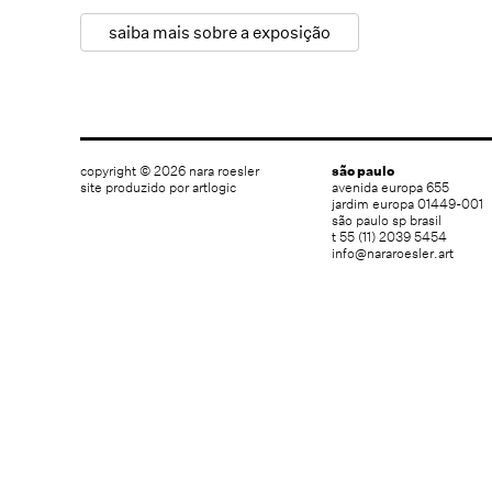
saiba mais sobre a exposição
copyright © 2026 nara roesler
são paulo
site produzido por artlogic
avenida europa 655
jardim europa 01449-001
são paulo sp brasil
t 55 (11) 2039 5454
info@nararoesler.art