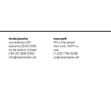
rio de janeiro
new york
rua redentor 241
511 w 21st street
ipanema 22421-030
new york, 10011 ny
rio de janeiro rj brasil
usa
t 55 (21) 3591 0052
t 1 (212) 794 5038
info@nararoesler.art
ny@nararoesler.art