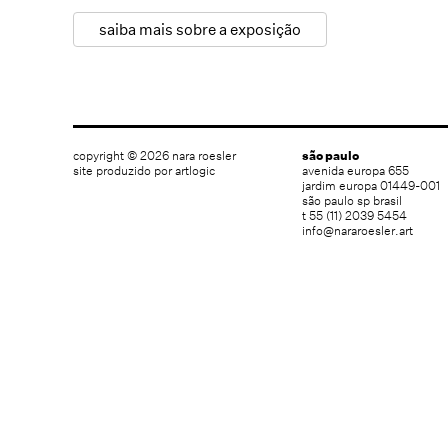
saiba mais sobre a exposição
copyright © 2026 nara roesler
são paulo
site produzido por artlogic
avenida europa 655
jardim europa 01449-001
são paulo sp brasil
t 55 (11) 2039 5454
info@nararoesler.art