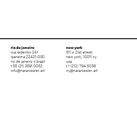
rio de janeiro
new york
rua redentor 241
511 w 21st street
ipanema 22421-030
new york, 10011 ny
rio de janeiro rj brasil
usa
t 55 (21) 3591 0052
t 1 (212) 794 5038
info@nararoesler.art
ny@nararoesler.art