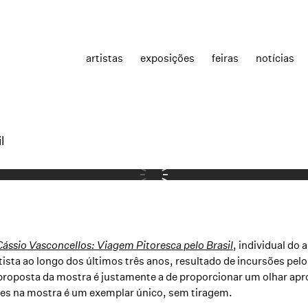
artistas
exposições
feiras
notícias
l
Cássio Vasconcellos
: Viagem Pitoresca pelo Brasil
, individual do
tista ao longo dos últimos três anos, resultado de incursões pel
A proposta da mostra é justamente a de proporcionar um olhar a
tes na mostra é um exemplar único, sem tiragem.