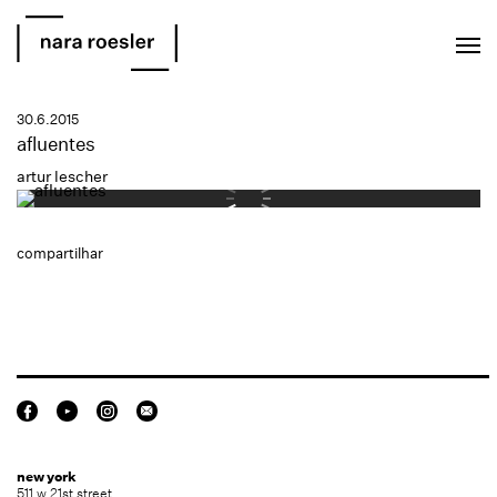
EN
PT
30.6.2015
afluentes
artur lescher
compartilhar
new york
511 w 21st street