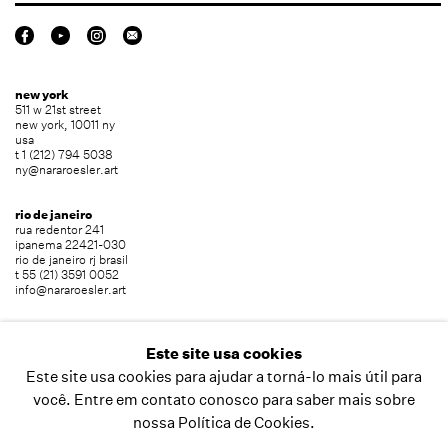
new york
511 w 21st street
new york, 10011 ny
usa
t 1 (212) 794 5038
ny@nararoesler.art
rio de janeiro
rua redentor 241
ipanema 22421-030
rio de janeiro rj brasil
t 55 (21) 3591 0052
info@nararoesler.art
são paulo
avenida europa 655
Este site usa cookies
jardim europa 01449-001
Este site usa cookies para ajudar a torná-lo mais útil para
são paulo sp brasil
t 55 (11) 2039 5454
você. Entre em contato conosco para saber mais sobre
info@nararoesler.art
nossa Política de Cookies.