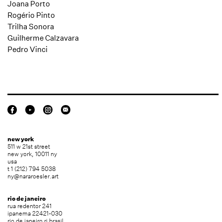
Joana Porto
Rogério Pinto
Trilha Sonora
Guilherme Calzavara
Pedro Vinci
new york
511 w 21st street
new york, 10011 ny
usa
t 1 (212) 794 5038
ny@nararoesler.art
rio de janeiro
rua redentor 241
ipanema 22421-030
rio de janeiro rj brasil