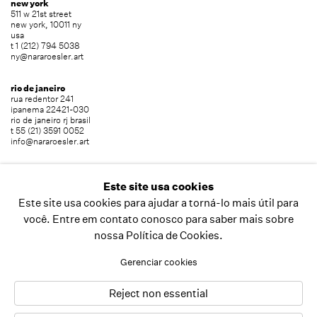
new york
511 w 21st street
new york, 10011 ny
usa
t 1 (212) 794 5038
ny@nararoesler.art
rio de janeiro
rua redentor 241
ipanema 22421-030
rio de janeiro rj brasil
t 55 (21) 3591 0052
info@nararoesler.art
são paulo
avenida europa 655
Este site usa cookies
jardim europa 01449-001
Este site usa cookies para ajudar a torná-lo mais útil para
são paulo sp brasil
t 55 (11) 2039 5454
você. Entre em contato conosco para saber mais sobre
info@nararoesler.art
nossa Política de Cookies.
Gerenciar cookies
copyright © 2026 nara roesler
site produzido por artlogic
Reject non essential